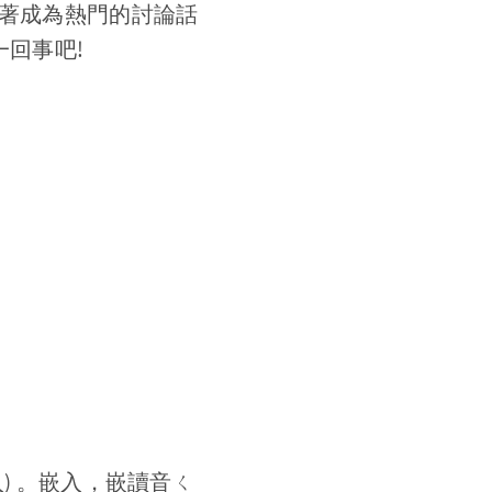
跟著成為熱門的討論話
一回事吧!
入) 。嵌入，嵌讀音ㄑ