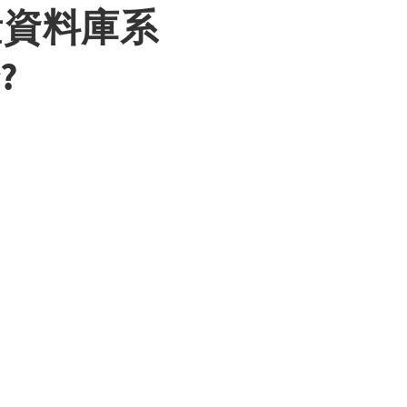
和向量資料庫系
?