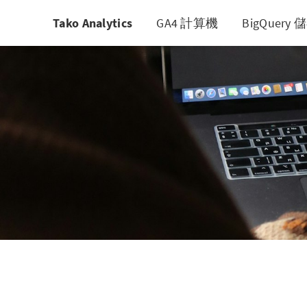
Tako Analytics
GA4 計算機
BigQuer