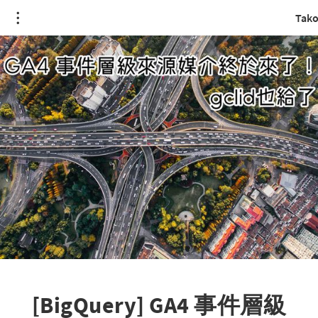
Tako
[BigQuery] GA4 事件層級