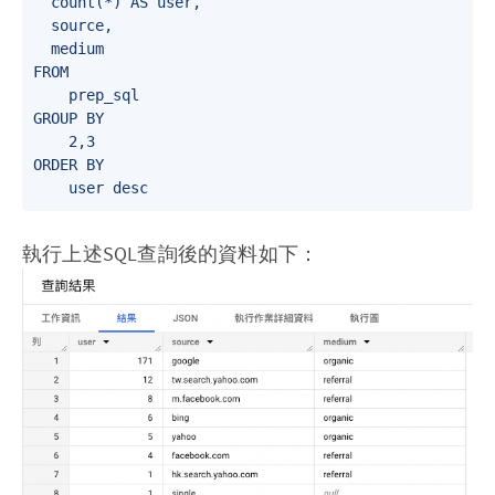
  count(*) AS user,

  source,

  medium

FROM

    prep_sql

GROUP BY

    2,3

ORDER BY

執行上述SQL查詢後的資料如下：