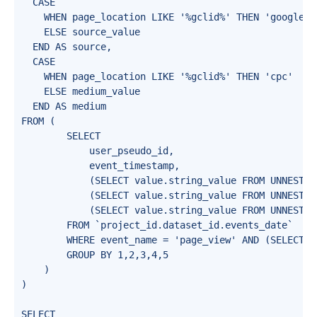
  CASE

    WHEN page_location LIKE '%gclid%' THEN 'google'

    ELSE source_value

  END AS source,

  CASE

    WHEN page_location LIKE '%gclid%' THEN 'cpc'

    ELSE medium_value

  END AS medium

FROM (

        SELECT

            user_pseudo_id,

            event_timestamp,

            (SELECT value.string_value FROM UNNEST(e
            (SELECT value.string_value FROM UNNEST(e
            (SELECT value.string_value FROM UNNEST(e
        FROM `project_id.dataset_id.events_date`

        WHERE event_name = 'page_view' AND (SELECT v
        GROUP BY 1,2,3,4,5

    )

)

SELECT
