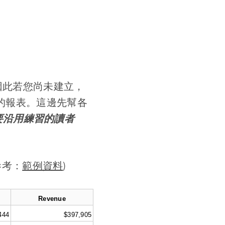
因此若您尚未建立，
Y 的報表。這邊先幫各
要沿用練習的讀者
參考：
範例資料
)
Revenue
444
$397,905