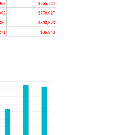
367
$655,724
902
$758,027
389
$593,573
271
$36,943