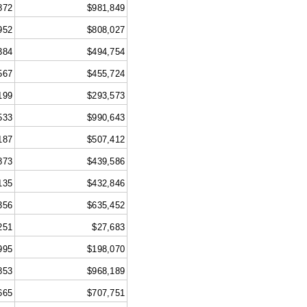
872
$981,849
952
$808,027
384
$494,754
567
$455,724
199
$293,573
533
$990,643
187
$507,412
873
$439,586
135
$432,846
356
$635,452
251
$27,683
995
$198,070
853
$968,189
665
$707,751