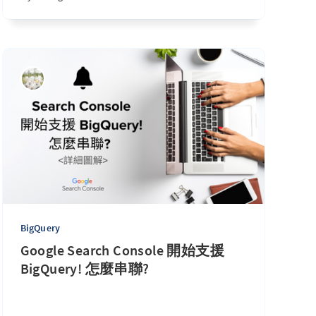
BigQuery
Google Search Console 開始支援
BigQuery! 怎麼串聯?