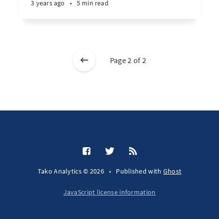
3 years ago
•
5 min read
Page 2 of 2
Tako Analytics © 2026
•
Published with
Ghost
JavaScript license information