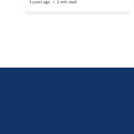
3 years ago
•
2 min read