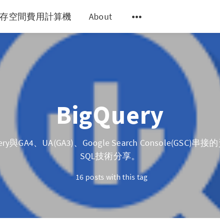
y 儲存空間費用計算機
About
BigQuery
ry與GA4、UA(GA3)、Google Search Console(GSC
SQL技術分享。
16 posts with this tag